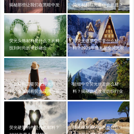
揭秘那些让我们在黑暗中发
荧光材料红光是什么意思？
光的神奇化学物质
荧光头饰材料是什么？从科
用荧光做星空需要什么材
技到时尚的奇妙融合
料？2025年最新星空荧光材
料全解析
什么材料需要荧光灯光照
超细中空荧光丝是什么材
射？全面解析荧光应用场景
料？揭秘这项改变纺织行业
的高科技材料
荧光硬塑料件是什么材料？
荧光棒里面的材料是什么？