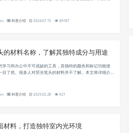
屏，再到儿童喜爱的荧光笔，甚至在科学研究和医疗诊断中都
影。本文将带领大家探索荧光粉的奥秘，了...
en
科普介绍
2024.07.15
89187
头的材料名称，了解其独特成分与用途
代学习和办公中不可或缺的工具，其独特的颜色和标记功能使
一目了然。很多人对荧光笔头的材料并不了解。本文将详细介
的材料名称、成分及其在荧光笔中的作用，帮助读者更好地理
解这一常见文具的制作工艺。 荧光笔头的材料...
en
科普介绍
2025.02.28
621
面材料，打造独特室内光环境