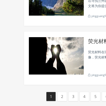
在寻找兰州
文将为你提
所需的联系
yingguangf
重要城市，玻
荧光材
荧光材料在
像，荧光材
呢？本文将
yingguangf
1
2
3
4
5