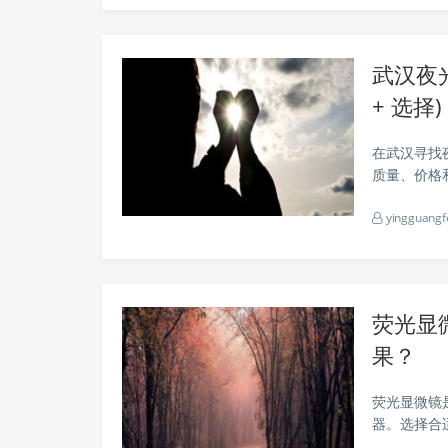
武汉夜光
+ 选择
在武汉寻找
质量、价格
应商，并提
yingguangf
光材料有限公
荧光显
果？
荧光显微镜
器。选择合
光显微镜的