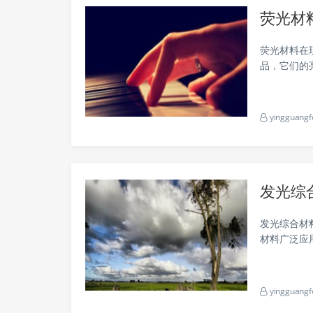
荧光材
荧光材料在
品，它们的
有害的问题
工作原理以
yingguangf
发光综
发光综合材
材料广泛应
材料的分类
料三大类。无
yingguangf