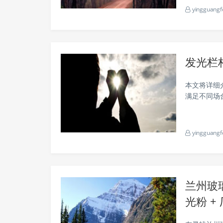
yingguangf
果。 荧
发光栏
本文将详细
满足不同场合的需求。 发光材料的选
到许多设计
料来制作栏杆
yingguangf
兰州玻璃
光粉 +