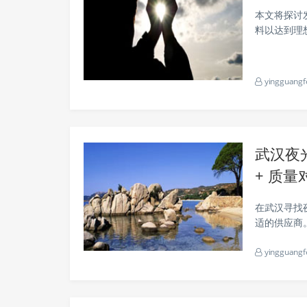
本文将探讨
料以达到理想的照明效果。 发
性材料，广
能够提供均
yingguangf
武汉夜光
+ 质量
在武汉寻找
适的供应商
家，并对其质量进
yingguangf
立于 200