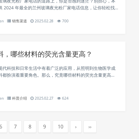
玻璃夜光粉厂家电话的道路上，你是否感到迷茫？别担心，本
供 2024 年最全的兰州玻璃夜光粉厂家电话信息，让你轻松找到
方式。 一、兰州玻璃夜光粉厂家的重要性 兰州作为西北地区的
en
销售渠道
2025.02.28
700
璃夜光粉厂家在当地的工...
料，哪些材料的荧光含量更高？
现代科技和日常生活中有着广泛的应用，从照明到生物医学成
料都扮演着重要角色。那么，究竟哪些材料的荧光含量更高
深入探讨几种常见的荧光材料及其特性，帮助你更好地理解荧
光材料的应用和选择。 1. 荧光材料的定义与...
en
科普介绍
2025.02.27
624
6
7
8
9
10
›
››