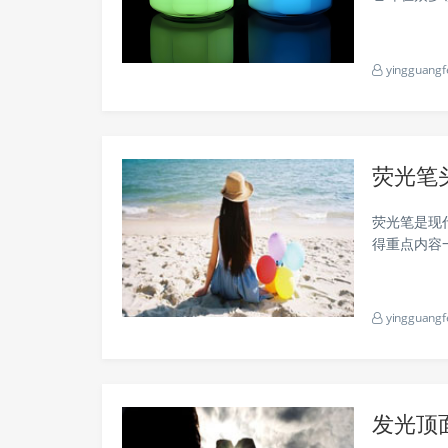
电器的显示
有着它的身
yingguangf
荧光笔
荧光笔是现
得重点内容
绍荧光笔头
yingguangf
发光顶