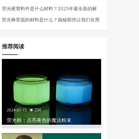
行业的高科技材料
荧光硬塑料件是什么材料？2025年最全面的解
析
荧光棒里面的材料是什么？揭秘那些让我们在黑
暗中发光的化学秘密
推荐阅读
2024-07-15
234
荧光粉：点亮夜色的魔法粉末