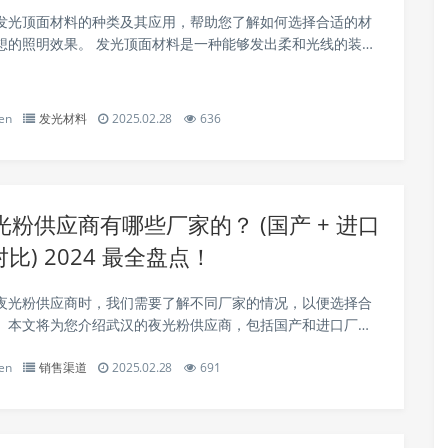
发光顶面材料的种类及其应用，帮助您了解如何选择合适的材
光顶面材料是一种能够发出柔和光线的装饰
泛应用于商业空间、公共设施以及家庭装修中。这些材料不仅
匀的照明，还能增加室内的美观度...
en
发光材料
2025.02.28
636
粉供应商有哪些厂家的？ (国产 + 进口
对比) 2024 最全盘点！
夜光粉供应商时，我们需要了解不同厂家的情况，以便选择合
。本文将为您介绍武汉的夜光粉供应商，包括国产和进口厂
行对比。 国产夜光粉供应商 武汉华耀化工有限公司：成
en
销售渠道
2025.02.28
691
5 年，是一家专业生产夜光粉的...