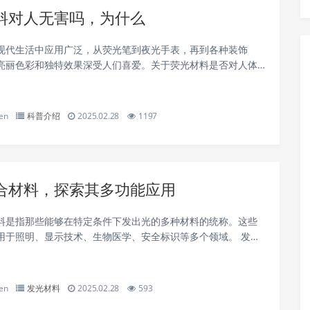
料对人无害吗，为什么
现代生活中应用广泛，从荧光笔到夜光手表，再到各种装饰
亮丽色彩和独特效果深受人们喜爱。关于荧光材料是否对人体
，一直是公众关注的焦点。本文将详细探讨荧光材料的成分、
及对人体健康的影响，帮助大家更全面地...
en
科普介绍
2025.02.28
1197
合材料，探索其多功能应用
料是指那些能够在特定条件下发出光的多种材料的统称。这些
用于照明、显示技术、生物医学、安全标识等多个领域。 发光
 发光材料可以分为无机发光材料、有机发光材料和复合发光材
机发光材料主要指的是那些以...
en
发光材料
2025.02.28
593