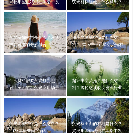
揭秘那些让我们在黑暗中发
荧光材料红光是什么意思？
光的神奇化学物质
荧光头饰材料是什么？从科
用荧光做星空需要什么材
技到时尚的奇妙融合
料？2025年最新星空荧光材
料全解析
什么材料需要荧光灯光照
超细中空荧光丝是什么材
射？全面解析荧光应用场景
料？揭秘这项改变纺织行业
的高科技材料
荧光硬塑料件是什么材料？
荧光棒里面的材料是什么？
2025年最全面的解析
揭秘那些让我们在黑暗中发