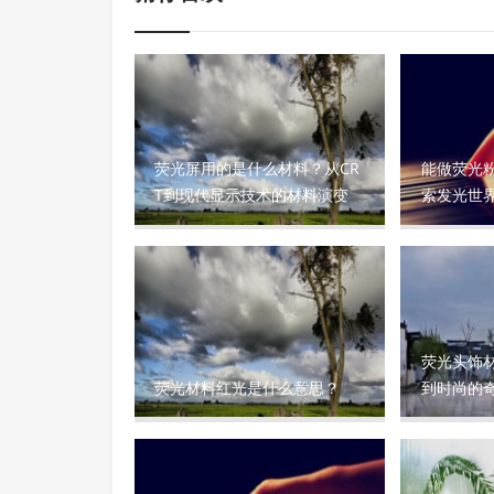
荧光屏用的是什么材料？从CR
能做荧光
T到现代显示技术的材料演变
索发光世
荧光头饰
荧光材料红光是什么意思？
到时尚的