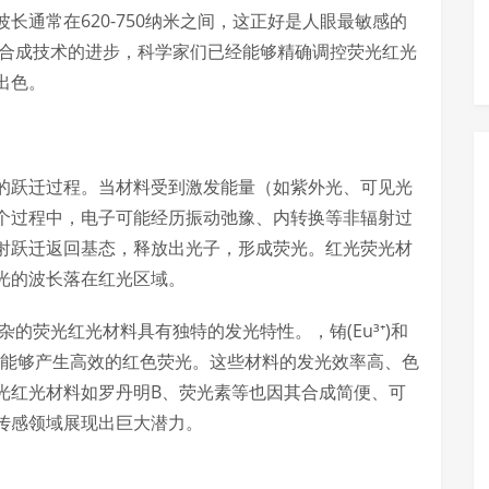
长通常在620-750纳米之间，这正好是人眼最敏感的
料合成技术的进步，科学家们已经能够精确调控荧光红光
出色。
的跃迁过程。当材料受到激发能量（如紫外光、可见光
个过程中，电子可能经历振动弛豫、内转换等非辐射过
射跃迁返回基态，释放出光子，形成荧光。红光荧光材
光的波长落在红光区域。
杂的荧光红光材料具有独特的发光特性。，铕(Eu³⁺)和
结构，能够产生高效的红色荧光。这些材料的发光效率高、色
光红光材料如罗丹明B、荧光素等也因其合成简便、可
传感领域展现出巨大潜力。