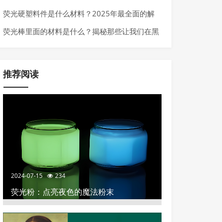
行业的高科技材料
荧光硬塑料件是什么材料？2025年最全面的解
析
荧光棒里面的材料是什么？揭秘那些让我们在黑
暗中发光的化学秘密
推荐阅读
2024-07-15
234
荧光粉：点亮夜色的魔法粉末