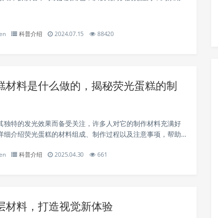
屏，再到儿童喜爱的荧光笔，甚至在科学研究和医疗诊断中都
影。本文将带领大家探索荧光粉的奥秘，了...
en
科普介绍
2024.07.15
88420
糕材料是什么做的，揭秘荧光蛋糕的制
其独特的发光效果而备受关注，许多人对它的制作材料充满好
详细介绍荧光蛋糕的材料组成、制作过程以及注意事项，帮助
 荧光蛋糕的基本材料 荧光蛋糕的制作材料主
en
科普介绍
2025.04.30
661
底材料和荧光材料两部分。蛋...
层材料，打造视觉新体验