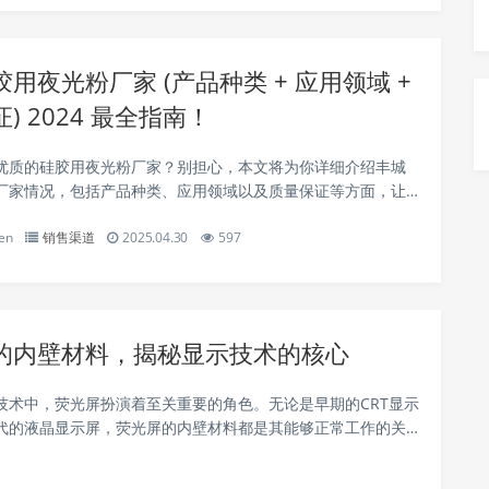
用夜光粉厂家 (产品种类 + 应用领域 +
) 2024 最全指南！
优质的硅胶用夜光粉厂家？别担心，本文将为你详细介绍丰城
厂家情况，包括产品种类、应用领域以及质量保证等方面，让
满足需求的合作伙伴。 丰城硅胶用夜光粉厂家的产品种类 丰城
en
销售渠道
2025.04.30
597
光粉厂家提供多种不同类型的夜光粉...
的内壁材料，揭秘显示技术的核心
技术中，荧光屏扮演着至关重要的角色。无论是早期的CRT显示
代的液晶显示屏，荧光屏的内壁材料都是其能够正常工作的关
深入探讨荧光屏内壁的材料构成、工作原理及其在显示技术中
应用。 荧光屏内壁材料的基本构成 荧...