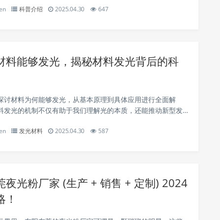
en
科普介绍
2025.04.30
647
材料能够发光，揭秘材料发光背后的科
探讨材料为何能够发光，从基本原理到具体应用进行全面解
料发光的机制不仅有助于我们理解光的本质，还能推动新型发
，从而应用于照明、显示以及医疗等多个领域。 子标题1：材
en
发光材料
2025.04.30
587
原理 材料发光是指某些物质...
夜光粉厂家 (生产 + 销售 + 定制) 2024
略！