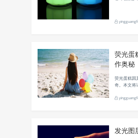
电器的显示
有着它的身
yingguangf
荧光蛋
作奥秘
荧光蛋糕因
奇。本文将
你全面了解这一神奇的甜点。
yingguangf
要包括蛋糕基
发光图