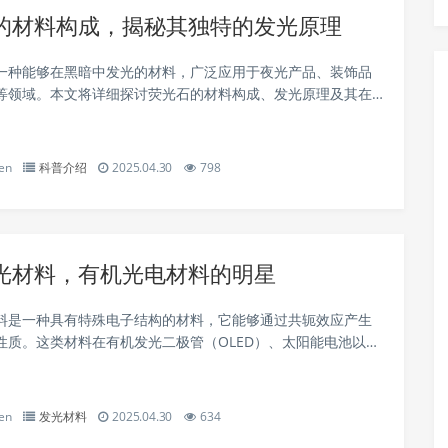
的材料构成，揭秘其独特的发光原理
一种能够在黑暗中发光的材料，广泛应用于夜光产品、装饰品
等领域。本文将详细探讨荧光石的材料构成、发光原理及其在
，帮助读者全面了解这一神奇的材料。 荧光石的材料构成
成分是一种称为“荧光粉”的...
en
科普介绍
2025.04.30
798
光材料，有机光电材料的明星
料是一种具有特殊电子结构的材料，它能够通过共轭效应产生
性质。这类材料在有机发光二极管（OLED）、太阳能电池以及
像等领域有着广泛的应用前景。本文将深入探讨共轭发光材料
的定义、特性及其应用领域。 共轭发光材...
en
发光材料
2025.04.30
634