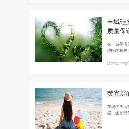
丰城硅胶
质量保证
在丰城寻找
地区的相关
你轻松找到
yingguangf
的硅胶用夜
荧光屏
在现代显示
器，还是现
键。本文将
的