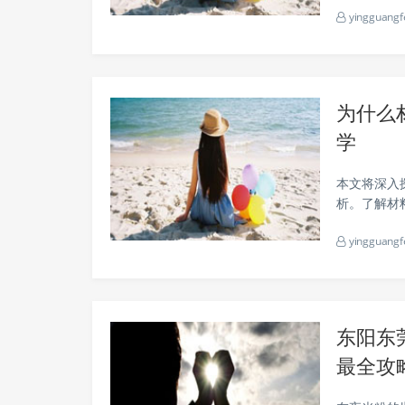
yingguangf
为什么
学
本文将深入
析。了解材
光材料的研发
yingguangf
料发光的基本
东阳东莞
最全攻