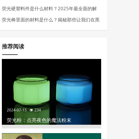
行业的高科技材料
荧光硬塑料件是什么材料？2025年最全面的解
析
荧光棒里面的材料是什么？揭秘那些让我们在黑
暗中发光的化学秘密
推荐阅读
2024-07-15
234
荧光粉：点亮夜色的魔法粉末