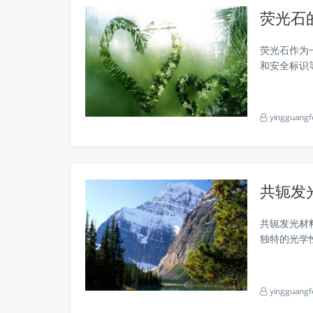
荧光石
荧光石作为
和安全标识
不同领域的应用
荧光石的主要
yingguangf
共轭发
共轭发光材
独特的光学
生物医学成
yingguangf