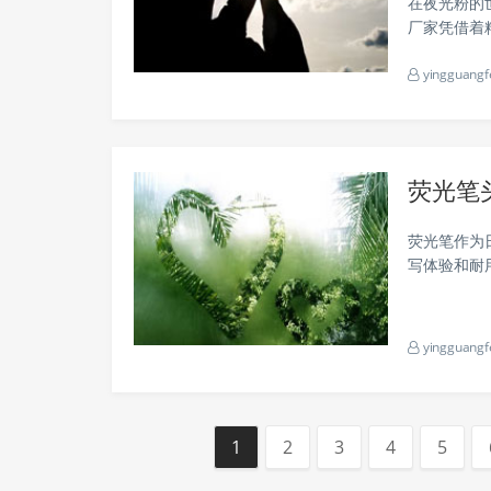
在夜光粉的
厂家凭借着
来，让我们
yingguangf
厂家 东阳作
荧光笔
荧光笔作为
写体验和耐
性，帮助读者更
荧光笔头的材
yingguangf
1
2
3
4
5