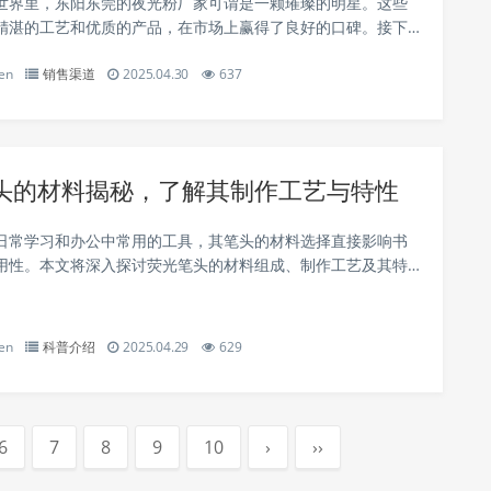
世界里，东阳东莞的夜光粉厂家可谓是一颗璀璨的明星。这些
精湛的工艺和优质的产品，在市场上赢得了良好的口碑。接下
一起深入了解东阳东莞夜光粉厂家的魅力吧。 一、东阳夜光粉
en
销售渠道
2025.04.30
637
为夜光粉生产的重要基地之一，拥有...
头的材料揭秘，了解其制作工艺与特性
日常学习和办公中常用的工具，其笔头的材料选择直接影响书
用性。本文将深入探讨荧光笔头的材料组成、制作工艺及其特
好地了解这一常见文具的核心部分。 荧光笔头的主要材料
料通常由纤维或塑料制成，具...
en
科普介绍
2025.04.29
629
6
7
8
9
10
›
››