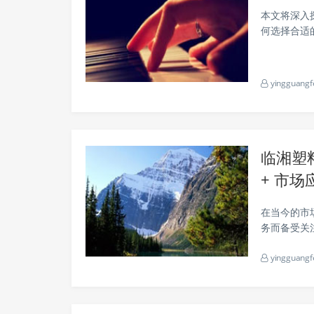
本文将深入
何选择合适
面的了解。 发光图层材料概述 发光图层材料是指在特定条件下能够发出光
亮的涂层材料
yingguangf
临湘塑料
+ 市场
在当今的市
务而备受关
息，包括产
yingguangf
塑料注塑夜