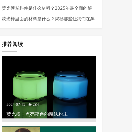
行业的高科技材料
荧光硬塑料件是什么材料？2025年最全面的解
析
荧光棒里面的材料是什么？揭秘那些让我们在黑
暗中发光的化学秘密
推荐阅读
2024-07-15
234
荧光粉：点亮夜色的魔法粉末