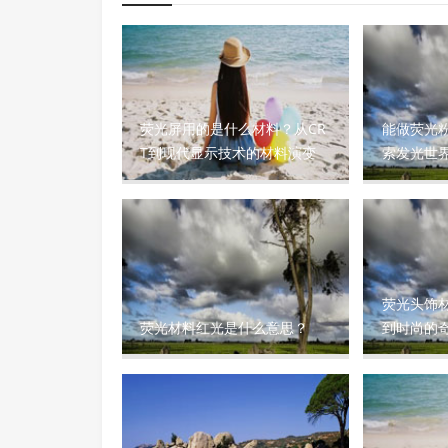
荧光屏用的是什么材料？从CR
能做荧光
T到现代显示技术的材料演变
索发光世
荧光头饰
荧光材料红光是什么意思？
到时尚的