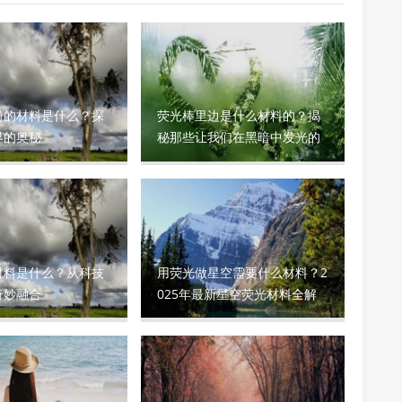
粉的材料是什么？探
荧光棒里边是什么材料的？揭
界的奥秘
秘那些让我们在黑暗中发光的
神奇化学物质
材料是什么？从科技
用荧光做星空需要什么材料？2
奇妙融合
025年最新星空荧光材料全解
析