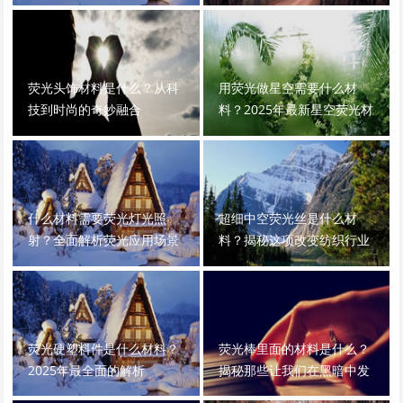
光的神奇化学物质
荧光头饰材料是什么？从科
用荧光做星空需要什么材
技到时尚的奇妙融合
料？2025年最新星空荧光材
料全解析
什么材料需要荧光灯光照
超细中空荧光丝是什么材
射？全面解析荧光应用场景
料？揭秘这项改变纺织行业
的高科技材料
荧光硬塑料件是什么材料？
荧光棒里面的材料是什么？
2025年最全面的解析
揭秘那些让我们在黑暗中发
光的化学秘密