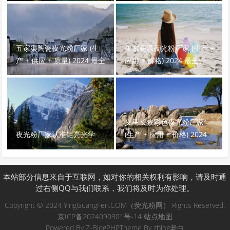
五家渠陶瓷夜光粉厂家 (生
肇东高温夜光粉厂家 (生产 +
产 + 供应 + 质量) 2024 最全
应用 + 价格) 2024 最全介
介绍！
绍！
义马长效彩色夜光粉厂家
夜光粉厂家认准钜亮光学
(生产 + 应用 + 价格) 2024
最全攻略！
本站部分信息来自于互联网，如对你的相关权利有影响，请及时通
过右侧QQ与我们联系，我们将及时为你处理。
Copyright © 2024 YingGuangFen.COM（荧光粉网） Rights Reserved.
京ICP备2024090301号-14
站点地图
Powered By
Z-BlogPHP
Theme By
zblog老白