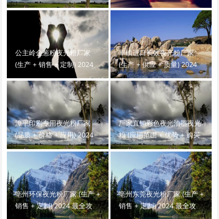
势) 2024 最全介绍！
最全攻略！
公主岭金葱粉夜光粉厂家
丰镇进口长效夜光粉厂家
(生产 + 销售 + 定制) 2024
(生产 + 供应 + 质量) 2024
最全攻略！
最全介绍！
漳平印刷专用夜光粉厂家
厂家直销彩色夜光油墨夜光
(品质 + 价格 + 应用) 2024
粉 (应用范围 + 优势 + 购买
最全攻略！
渠道) 2024 最全攻略！
亳州环保夜光粉厂家 (生产 +
亳州东莞夜光粉厂家 (生产 +
销售 + 定制) 2024 最全攻
销售 + 定制) 2024 最全攻
略！
略！