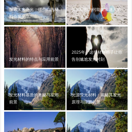
探索未来之光：哪些广告材
荧光材料为何能发出迷人的
料会发光？
光芒？
2025年，这些材料裤子让你
发光材料的特点与应用前景
告别尴尬发光时刻
发光材料基质的奥秘与应用
光源荧光材料：揭秘其发光
前景
原理与应用前景